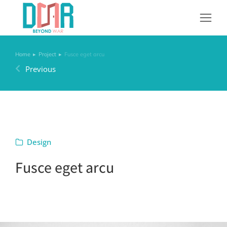
Home
Project
Fusce eget arcu
You are here:
Previous
Design
Fusce eget arcu